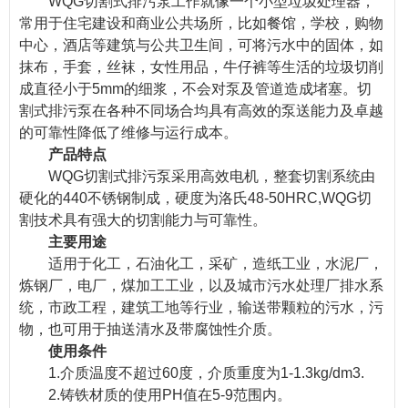
WQG切割式排污泵工作就像一个小型垃圾处理器，
常用于住宅建设和商业公共场所，比如餐馆，学校，购物
中心，酒店等建筑与公共卫生间，可将污水中的固体，如
抹布，手套，丝袜，女性用品，牛仔裤等生活的垃圾切削
成直径小于5mm的细浆，不会对泵及管道造成堵塞。切
割式排污泵在各种不同场合均具有高效的泵送能力及卓越
的可靠性降低了维修与运行成本。
产品特点
WQG切割式排污泵采用高效电机，整套切割系统由
硬化的440不锈钢制成，硬度为洛氏48-50HRC,WQG切
割技术具有强大的切割能力与可靠性。
主要用途
适用于化工，石油化工，采矿，造纸工业，水泥厂，
炼钢厂，电厂，煤加工工业，以及城市污水处理厂排水系
统，市政工程，建筑工地等行业，输送带颗粒的污水，污
物，也可用于抽送清水及带腐蚀性介质。
使用条件
1.介质温度不超过60度，介质重度为1-1.3kg/dm3.
2.铸铁材质的使用PH值在5-9范围内。