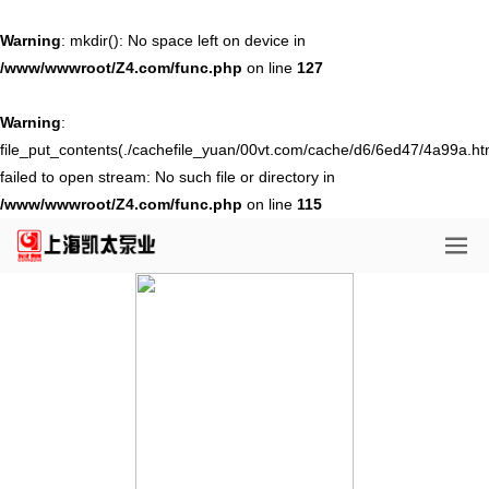
Warning
: mkdir(): No space left on device in
/www/wwwroot/Z4.com/func.php
on line
127
Warning
:
file_put_contents(./cachefile_yuan/00vt.com/cache/d6/6ed47/4a99a.ht
failed to open stream: No such file or directory in
/www/wwwroot/Z4.com/func.php
on line
115