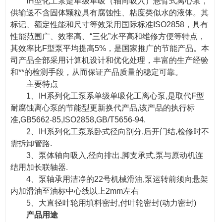
IH型化工泵是单级单吸（轴向吸入）悬臂式离心泵，
供输送不含固体颗粒具有腐蚀性、粘度类似水的液体。其
标记、额定性能和尺寸等效采用国际标准ISO2858，具有
性能范围广、效率高、“三化”水平高和维修方便等特点，
其效率比F型泵平均提高5%，是国家推广的节能产品。本
司产品全部采用计算机设计和优化处理，丰富的生产经验
和**的检测手段，从而保证产品质量的稳定可靠。
主要特点
1、IH系列化工泵系单级单吸化工离心泵,是取代F型
耐腐蚀离心泵的节能型更新换代产品,该产品的执行标
准,GB5662-85,ISO2858,GB/T5656-94.
2、IH系列化工泵系卧式径向剖分,后开门结,检修时不
需拆卸管路.
3、泵体轴向吸入,径向排出,脚支承式,泵与原动机连
结用加长联轴器.
4、泵轴承用洁净的22号机械滑油,泵运转前须向悬架
内加滑油至油标中心线以上2mm左右
5、大直径叶轮用填料密封,付叶轮密封(动力密封)
产品用途