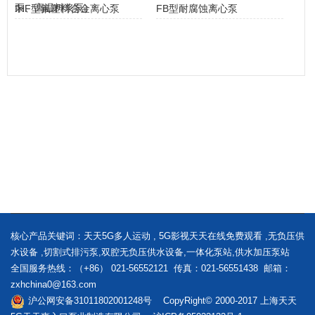
泵、高温料浆泵）
IHF型氟塑料合金离心泵
FB型耐腐蚀离心泵
核心产品关键词：
天天5G多人运动
,
5G影视天天在线免费观看
,
无负压供
水设备
,
切割式排污泵
,
双腔无负压供水设备
,
一体化泵站
,
供水加压泵站
全国服务热线：（+86） 021-56552121 传真：021-56551438 邮箱：
zxhchina0@163.com
沪公网安备31011802001248号 CopyRight© 2000-2017 上海天天