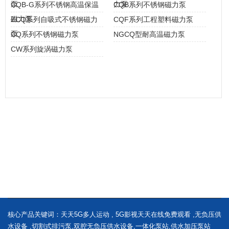
泵
力泵
CQB-G系列不锈钢高温保温
CQB系列不锈钢磁力泵
磁力泵
ZCQ系列自吸式不锈钢磁力
CQF系列工程塑料磁力泵
泵
CQ系列不锈钢磁力泵
NGCQ型耐高温磁力泵
CW系列旋涡磁力泵
核心产品关键词：
天天5G多人运动
,
5G影视天天在线免费观看
,
无负压供
水设备
,
切割式排污泵
,
双腔无负压供水设备
,
一体化泵站
,
供水加压泵站