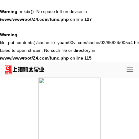
Warning
: mkdir(): No space left on device in
/www/wwwroot/Z4.com/func.php
on line
127
Warning
:
file_put_contents(./cachefile_yuan/00vt.com/cache/02/85924/005a4.ht
failed to open stream: No such file or directory in
/www/wwwroot/Z4.com/func.php
on line
115