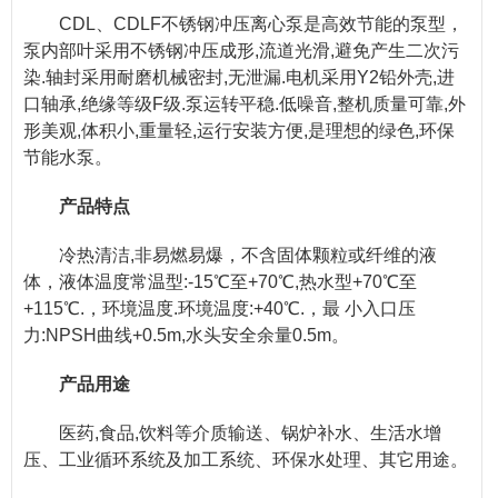
CDL、CDLF不锈钢冲压离心泵是高效节能的泵型，
泵内部叶采用不锈钢冲压成形,流道光滑,避免产生二次污
染.轴封采用耐磨机械密封,无泄漏.电机采用Y2铅外壳,进
口轴承,绝缘等级F级.泵运转平稳.低噪音,整机质量可靠,外
形美观,体积小,重量轻,运行安装方便,是理想的绿色,环保
节能水泵。
产品特点
冷热清洁,非易燃易爆，不含固体颗粒或纤维的液
体，液体温度常温型:-15℃至+70℃,热水型+70℃至
+115℃.，环境温度.环境温度:+40℃.，最 小入口压
力:NPSH曲线+0.5m,水头安全余量0.5m。
产品用途
医药,食品,饮料等介质输送、锅炉补水、生活水增
压、工业循环系统及加工系统、环保水处理、其它用途。