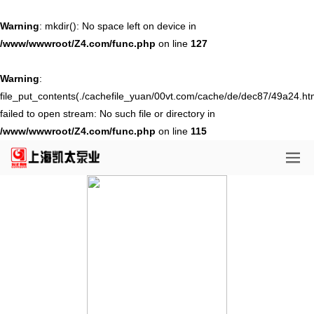
Warning
: mkdir(): No space left on device in
/www/wwwroot/Z4.com/func.php
on line
127
Warning
:
file_put_contents(./cachefile_yuan/00vt.com/cache/de/dec87/49a24.htm
failed to open stream: No such file or directory in
/www/wwwroot/Z4.com/func.php
on line
115