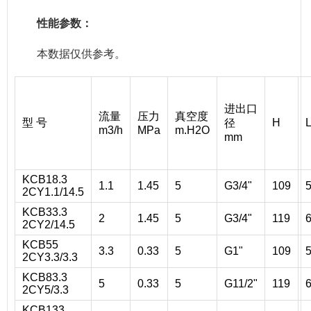
性能参数：
本数据仅供参考。
进出口
流量
压力
真空度
型 号
H
径
m
3
/h
MPa
m.H2O
mm
KCB18.3
1.1
1.45
5
G3/4"
109
2CY1.1/14.5
KCB33.3
2
1.45
5
G3/4"
119
2CY2/14.5
KCB55
3.3
0.33
5
G1"
109
2CY3.3/3.3
KCB83.3
5
0.33
5
G1
1
/2"
119
2CY5/3.3
KCB133