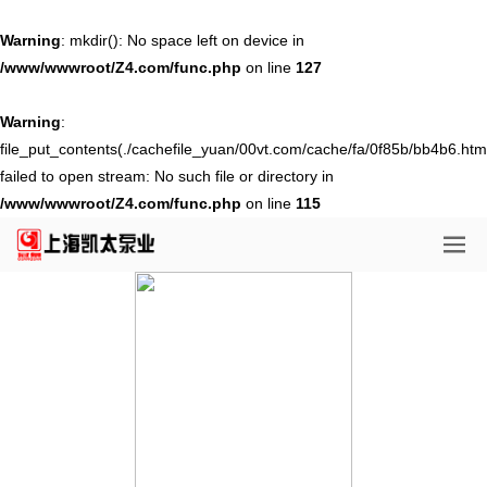
Warning
: mkdir(): No space left on device in
/www/wwwroot/Z4.com/func.php
on line
127
Warning
:
file_put_contents(./cachefile_yuan/00vt.com/cache/fa/0f85b/bb4b6.html
failed to open stream: No such file or directory in
/www/wwwroot/Z4.com/func.php
on line
115