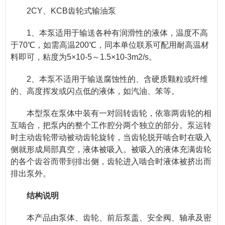
2CY、KCB齿轮式输油泵
1、本泵适用于输送各种有润滑性的液体，温度不高
于70℃，如需高温200℃，同本单位联系可配用耐高温材
料即可，粘度为5×10-5～1.5×10-3m2/s。
2、本泵不适用于输送腐蚀性的、含硬质颗粒或纤维
的、高度挥发或闪点低的液体，如汽油、笨等。
本型泵在泵体中装有一对回转齿轮，依靠两齿轮的相
互啮合，把泵内的整个工作腔分两个独立的部分。泵运转
时主动齿轮带动被动齿轮旋转，当齿轮脱开啮合时在吸入
侧就形成局部真空，液体被吸入。被吸入的液体充满齿轮
的各个齿谷而带到排出侧，齿轮进入啮合时液体被挤出而
排出泵外。
结构说明
本产品由泵体、齿轮、前后泵盖、安全阀、轴承及密